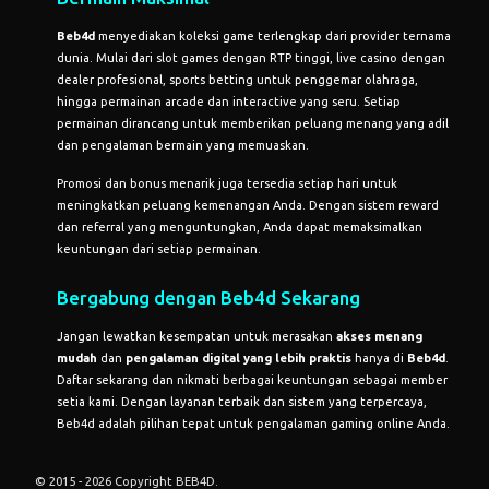
Beb4d
menyediakan koleksi game terlengkap dari provider ternama
dunia. Mulai dari slot games dengan RTP tinggi, live casino dengan
dealer profesional, sports betting untuk penggemar olahraga,
hingga permainan arcade dan interactive yang seru. Setiap
permainan dirancang untuk memberikan peluang menang yang adil
dan pengalaman bermain yang memuaskan.
Promosi dan bonus menarik juga tersedia setiap hari untuk
meningkatkan peluang kemenangan Anda. Dengan sistem reward
dan referral yang menguntungkan, Anda dapat memaksimalkan
keuntungan dari setiap permainan.
Bergabung dengan Beb4d Sekarang
Jangan lewatkan kesempatan untuk merasakan
akses menang
mudah
dan
pengalaman digital yang lebih praktis
hanya di
Beb4d
.
Daftar sekarang dan nikmati berbagai keuntungan sebagai member
setia kami. Dengan layanan terbaik dan sistem yang terpercaya,
Beb4d adalah pilihan tepat untuk pengalaman gaming online Anda.
© 2015 - 2026 Copyright BEB4D.