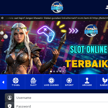
ndala saat login? Jangan khawatir. Silakan gunakan link alternatif resmi kami di https://bebeb4d1c.
TOGEL
SLOT
LIVE CASINO
SPORT
ARCADE
SABU