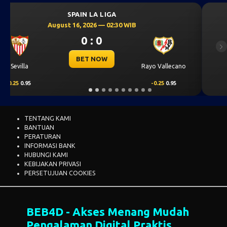
SPAIN LA LIGA
August 16, 2026 — 00:30 WIB
0 : 0
Previous
Ne
BET NOW
o
Alaves
Getafe
0.00
0.62
0.00
-0.72
TENTANG KAMI
BANTUAN
PERATURAN
INFORMASI BANK
HUBUNGI KAMI
KEBIJAKAN PRIVASI
PERSETUJUAN COOKIES
BEB4D - Akses Menang Mudah
Pengalaman Digital Praktis